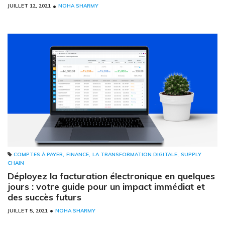
•
JUILLET 12, 2021
NOHA SHARMY
,
,
,
COMPTES À PAYER
FINANCE
LA TRANSFORMATION DIGITALE
SUPPLY
CHAIN
Déployez la facturation électronique en quelques
jours : votre guide pour un impact immédiat et
des succès futurs
•
JUILLET 5, 2021
NOHA SHARMY