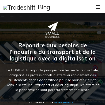
Skip
Blog
to
content
Catégories
Loi De Finance 20
Comptes À Payer
Répondre aux besoins de
Execs / CXOs
l’industrie du transport et de la
logistique avec la digitalisation
IT
La Finance
Le COVID-19 a impacté presque tous les secteurs d’activité,
obligeant les professionnels à effectuer rapidement des
Nouvelles
ajustements et des adaptations pour se maintenir à flot.
Dans le secteur du transport et de la logistique, les effets de
Procure-To-Pay P
la pandémie se sont particulièrement fait sentir.
Page d’accueil
•
OCTOBRE 4, 2021
NOHA SHARMY