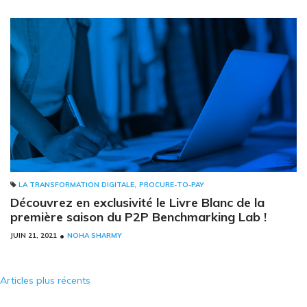
,
LA TRANSFORMATION DIGITALE
PROCURE-TO-PAY
Découvrez en exclusivité le Livre Blanc de la
première saison du P2P Benchmarking Lab !
•
JUIN 21, 2021
NOHA SHARMY
Navigation
Articles plus récents
des