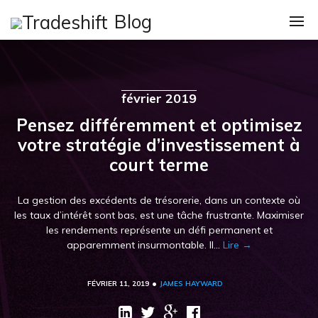
Skip
Blog
to
content
Catégories
Loi De Finance 20
février 2019
Comptes À Payer
Pensez différemment et optimisez
votre stratégie d’investissement à
Execs / CXOs
court terme
IT
La gestion des excédents de trésorerie, dans un contexte où
La Finance
les taux d’intérêt sont bas, est une tâche frustrante. Maximiser
les rendements représente un défi permanent et
Nouvelles
apparemment insurmontable. Il…
Lire →
Procure-To-Pay P
•
FÉVRIER 11, 2019
JAMES HAYWARD
Page d’accueil