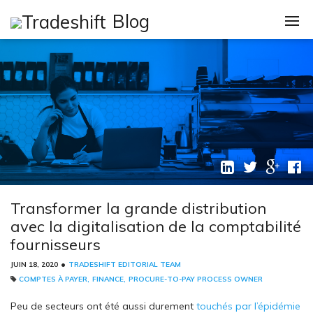
Skip
Blog
to
content
Catégories
Loi De Finance 20
Comptes À Payer
Execs / CXOs
IT
La Finance
Transformer la grande distribution
avec la digitalisation de la comptabilité
Nouvelles
fournisseurs
Procure-To-Pay P
•
JUIN 18, 2020
TRADESHIFT EDITORIAL TEAM
,
,
COMPTES À PAYER
FINANCE
PROCURE-TO-PAY PROCESS OWNER
Page d’accueil
Peu de secteurs ont été aussi durement
touchés par l’épidémie