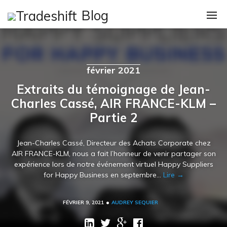
Skip
Blog
to
content
Catégories
Loi De Finance 20
février 2021
Comptes À Payer
Extraits du témoignage de Jean-
Charles Cassé, AIR FRANCE-KLM –
Execs / CXOs
Partie 2
IT
Jean-Charles Cassé, Directeur des Achats Corporate chez
La Finance
AIR FRANCE-KLM, nous a fait l’honneur de venir partager son
expérience lors de notre événement virtuel Happy Suppliers
Nouvelles
for Happy Business en septembre…
Lire →
Procure-To-Pay P
•
FÉVRIER 9, 2021
AUDREY SEQUIER
Page d’accueil